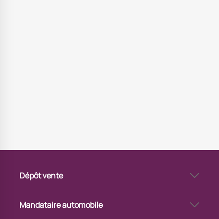
Dépôt vente
Via Automobile Bordeaux Sud - dépôt-vente automobile
Mandataire automobile
Via Automobile Bordeaux Sud - mandataire auto